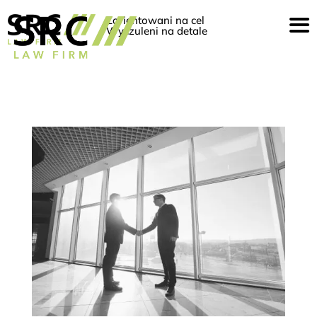
Zorientowani na cel
Wyczuleni na detale